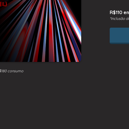
R$110 e
*Inclusão 
$180 consumo