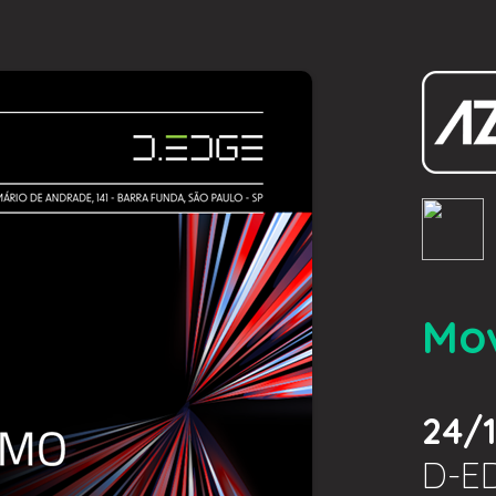
Mov
24/1
D-E